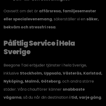
Oavsett om det är
affärsresa, familjesemester
eller specialevenemang
, säkerställer vi en
säker,
bekväm och stressfri resa
.
Pålitlig Service i Hela
Sverige
Beegone Taxi erbjuder tjänster i hela Sverige,
inklusive
Stockholm, Uppsala, Västerås, Karlstad,
Nyköping, Malmö, Göteborg
, och andra större
städer. Våra chaufförer känner
snabbaste
vägarna
, så du når din destination
i tid, varje gång
.