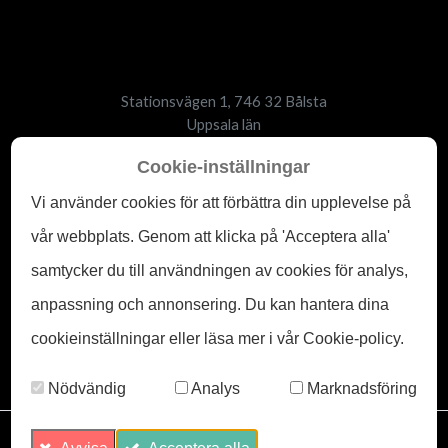
Stationsvägen 1, 746 32 Bålsta
Uppsala län
Tel:
+46707655655
Cookie-inställningar
E-post:
info@beegone.se
Vi använder cookies för att förbättra din upplevelse på
Upphovsrätt ©
2026
org-nr: 559129-6222
vår webbplats. Genom att klicka på 'Acceptera alla'
Hjälp
samtycker du till användningen av cookies för analys,
anpassning och annonsering. Du kan hantera dina
Kontakta oss
cookieinställningar eller läsa mer i vår Cookie-policy.
Integritetspolicy
Villkor & bestämmelser
Nödvändig
Analys
Marknadsföring