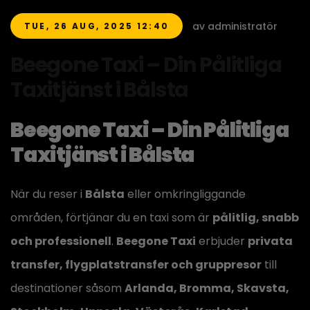
av administratör
TUE, 26 AUG, 2025 12:40
Beegone Taxi – Din Pålitliga
Taxitjänst i Bålsta
Beegone Taxi – Din Pålitliga
Taxitjänst i Bålsta
När du reser i
Bålsta
eller omkringliggande
områden, förtjänar du en taxi som är
pålitlig, snabb
och professionell
.
Beegone Taxi
erbjuder
privata
transfer, flygplatstransfer och gruppresor
till
destinationer såsom
Arlanda, Bromma, Skavsta,