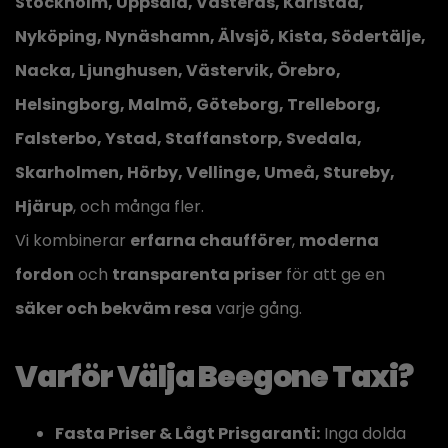
Stockholm, Uppsala, Västerås, Karlstad,
Nyköping, Nynäshamn, Älvsjö, Kista, Södertälje,
Nacka, Ljunghusen, Västervik, Örebro,
Helsingborg, Malmö, Göteborg, Trelleborg,
Falsterbo, Ystad, Staffanstorp, Svedala,
Skarholmen, Hörby, Vellinge, Umeå, Stureby,
Hjärup
, och många fler.
Vi kombinerar
erfarna chaufförer
,
moderna
fordon
och
transparenta priser
för att ge en
säker och bekväm resa
varje gång.
Varför Välja Beegone Taxi?
Fasta Priser & Lågt Prisgaranti:
Inga dolda