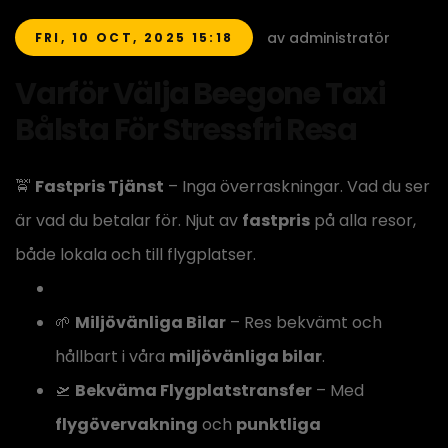
av administratör
FRI, 10 OCT, 2025 15:18
Varför Välja Beegone Taxi
Bålsta För Stressfri Resa
🚖
Fastpris Tjänst
– Inga överraskningar. Vad du ser
är vad du betalar för. Njut av
fastpris
på alla resor,
både lokala och till flygplatser.
🌱
Miljövänliga Bilar
– Res bekvämt och
hållbart i våra
miljövänliga bilar
.
🛫
Bekväma Flygplatstransfer
– Med
flygövervakning
och
punktliga