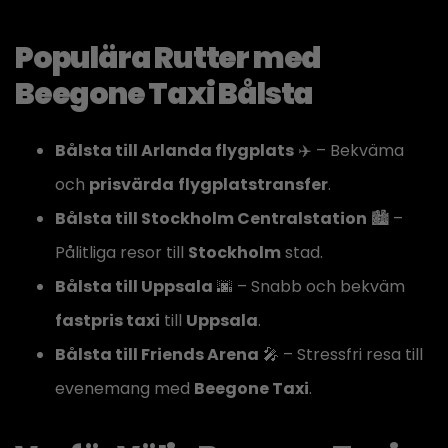
Populära Rutter med
Beegone Taxi Bålsta
Bålsta till Arlanda flygplats
✈️ – Bekväma
och
prisvärda
flygplatstransfer
.
Bålsta till Stockholm Centralstation
🏙️ –
Pålitliga resor till
Stockholm
stad.
Bålsta till Uppsala
🌆 – Snabb och bekväm
fastpris taxi
till
Uppsala
.
Bålsta till Friends Arena
🎤 – Stressfri resa till
evenemang med
Beegone Taxi
.