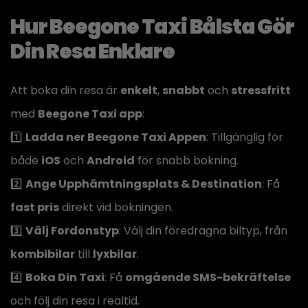
Hur Beegone Taxi Bålsta Gör
Din Resa Enklare
Att boka din resa är
enkelt
,
snabbt
och
stressfritt
med
Beegone Taxi app
:
1️⃣
Ladda ner Beegone Taxi Appen
: Tillgänglig för
både
iOS
och
Android
för snabb bokning.
2️⃣
Ange Upphämtningsplats & Destination
: Få
fast pris
direkt vid bokningen.
3️⃣
Välj Fordonstyp
: Välj din föredragna biltyp, från
kombibilar
till
lyxbilar
.
4️⃣
Boka Din Taxi
: Få
omgående SMS-bekräftelse
och följ din resa i realtid.