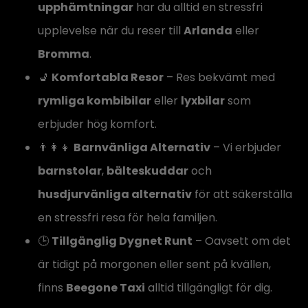
upphämtningar
har du alltid en stressfri
upplevelse när du reser till
Arlanda
eller
Bromma
.
💺
Komfortabla Resor
– Res bekvämt med
rymliga kombibilar
eller
lyxbilar
som
erbjuder hög komfort.
👨‍👩‍👧
Barnvänliga Alternativ
– Vi erbjuder
barnstolar
,
bälteskuddar
och
husdjurvänliga alternativ
för att säkerställa
en stressfri resa för hela familjen.
🕒
Tillgänglig Dygnet Runt
– Oavsett om det
är tidigt på morgonen eller sent på kvällen,
finns
Beegone Taxi
alltid tillgängligt för dig.