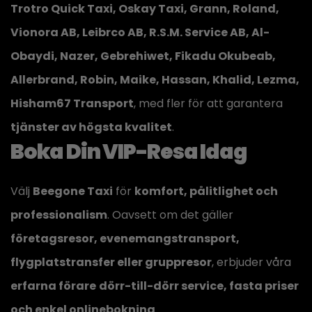
Trotro Quick Taxi, Oskay Taxi, Grann, Roland,
Vionora AB, Leibrco AB, R.S.M. Service AB, Al-
Obaydi, Nazer, Gebrehiwet, Fikadu Okubeab,
Allerbrand, Robin, Maike, Hassan, Khalid, Lezma,
Hisham67 Transport
, med fler för att garantera
tjänster av högsta kvalitet
.
Boka Din VIP-Resa Idag
Välj
Beegone Taxi
för
komfort, pålitlighet och
professionalism
. Oavsett om det gäller
företagsresor, evenemangstransport,
flygplatstransfer eller gruppresor
, erbjuder våra
erfarna förare
dörr-till-dörr service, fasta priser
och enkel onlinebokning
.