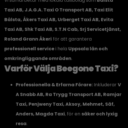
Vi samarbetar med lokala taxibolag som
Bålsta
Taxi AB, J.A.G.A. Taxi O Transport AB, Taxi Elit
Bålsta, Åkers Taxi AB, Urberget Taxi AB, Evita
Taxi AB, Shk Taxi AB, S.T.N Cab, Srj Servicetjänst,
Roland Grann Åkeri
för att garantera
professionell service
i hela
Uppsala län och
omkringliggande områden
.
Varför Välja Beegone Taxi?
Professionella & Erfarna Förare:
Inkluderar
V
A Snabb AB, Ra Trygg Transport AB, Ramjar
Taxi, Penjweny Taxi, Aksoy, Mehmet, Säf,
Anders, Magda Taxi
, för en
säker och lyxig
resa
.