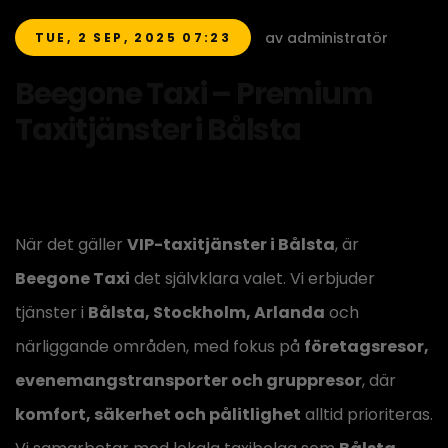
av administratör
TUE, 2 SEP, 2025 07:23
Beegone Taxi – Premium
Taxitjänster i Bålsta
När det gäller
VIP-taxitjänster i Bålsta
, är
Beegone Taxi
det självklara valet. Vi erbjuder
tjänster i
Bålsta, Stockholm, Arlanda
och
närliggande områden, med fokus på
företagsresor,
evenemangstransporter och gruppresor
, där
komfort, säkerhet och pålitlighet
alltid prioriteras.