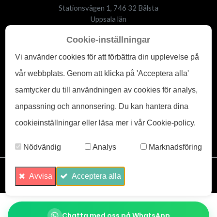
Stationsvägen 1, 746 32 Bålsta
Uppsala län
Tel:
+46707655655
Cookie-inställningar
E-post:
info@beegone.se
Vi använder cookies för att förbättra din upplevelse på
Upphovsrätt ©
2026
org-nr: 559129-6222
vår webbplats. Genom att klicka på 'Acceptera alla'
Hjälp
samtycker du till användningen av cookies för analys,
anpassning och annonsering. Du kan hantera dina
Kontakta oss
cookieinställningar eller läsa mer i vår Cookie-policy.
Integritetspolicy
Villkor & bestämmelser
Nödvändig
Analys
Marknadsföring
Avvisa
Acceptera alla
Chatta med oss ​​på WhatsApp